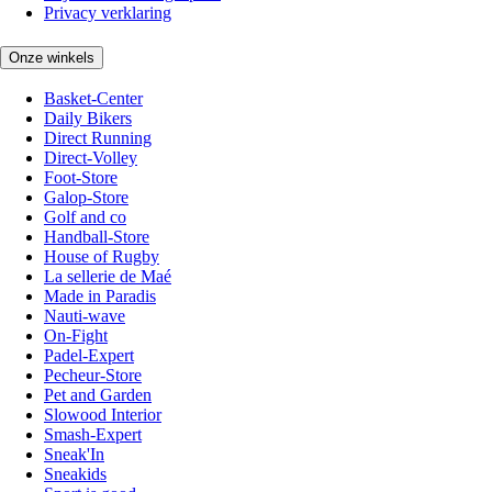
Privacy verklaring
Onze winkels
Basket-Center
Daily Bikers
Direct Running
Direct-Volley
Foot-Store
Galop-Store
Golf and co
Handball-Store
House of Rugby
La sellerie de Maé
Made in Paradis
Nauti-wave
On-Fight
Padel-Expert
Pecheur-Store
Pet and Garden
Slowood Interior
Smash-Expert
Sneak'In
Sneakids