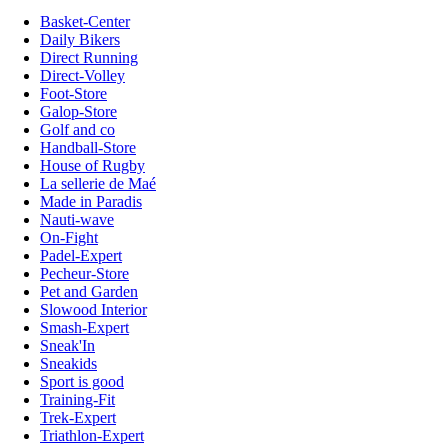
Basket-Center
Daily Bikers
Direct Running
Direct-Volley
Foot-Store
Galop-Store
Golf and co
Handball-Store
House of Rugby
La sellerie de Maé
Made in Paradis
Nauti-wave
On-Fight
Padel-Expert
Pecheur-Store
Pet and Garden
Slowood Interior
Smash-Expert
Sneak'In
Sneakids
Sport is good
Training-Fit
Trek-Expert
Triathlon-Expert