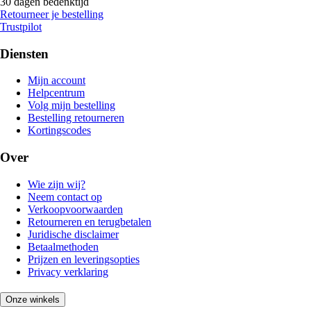
30 dagen bedenktijd
Retourneer je bestelling
Trustpilot
Diensten
Mijn account
Helpcentrum
Volg mijn bestelling
Bestelling retourneren
Kortingscodes
Over
Wie zijn wij?
Neem contact op
Verkoopvoorwaarden
Retourneren en terugbetalen
Juridische disclaimer
Betaalmethoden
Prijzen en leveringsopties
Privacy verklaring
Onze winkels