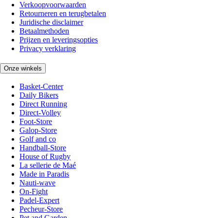
Verkoopvoorwaarden
Retourneren en terugbetalen
Juridische disclaimer
Betaalmethoden
Prijzen en leveringsopties
Privacy verklaring
Onze winkels
Basket-Center
Daily Bikers
Direct Running
Direct-Volley
Foot-Store
Galop-Store
Golf and co
Handball-Store
House of Rugby
La sellerie de Maé
Made in Paradis
Nauti-wave
On-Fight
Padel-Expert
Pecheur-Store
Pet and Garden