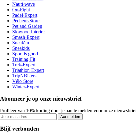
Nauti-wave
On-Fight
Padel-Expert
Pecheur-Store
Pet and Garden
Slowood Interior
Smash-Expert
Sneak'In
Sneakids
Sport is good
Training-Fit
Trek-Expert
Triathlon-Expert
TripNBikers
Vélo-Store
Winter-Expert
Abonneer je op onze nieuwsbrief
Profiteer van 10% korting door je aan te melden voor onze nieuwsbrief
Aanmelden
Blijf verbonden