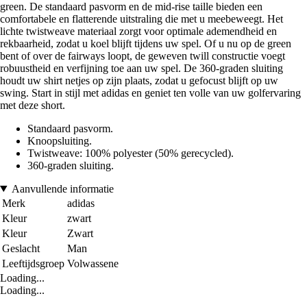
green. De standaard pasvorm en de mid-rise taille bieden een
comfortabele en flatterende uitstraling die met u meebeweegt. Het
lichte twistweave materiaal zorgt voor optimale ademendheid en
rekbaarheid, zodat u koel blijft tijdens uw spel. Of u nu op de green
bent of over de fairways loopt, de geweven twill constructie voegt
robuustheid en verfijning toe aan uw spel. De 360-graden sluiting
houdt uw shirt netjes op zijn plaats, zodat u gefocust blijft op uw
swing. Start in stijl met adidas en geniet ten volle van uw golfervaring
met deze short.
Standaard pasvorm.
Knoopsluiting.
Twistweave: 100% polyester (50% gerecycled).
360-graden sluiting.
Aanvullende informatie
Merk
adidas
Kleur
zwart
Kleur
Zwart
Geslacht
Man
Leeftijdsgroep
Volwassene
Loading...
Loading...