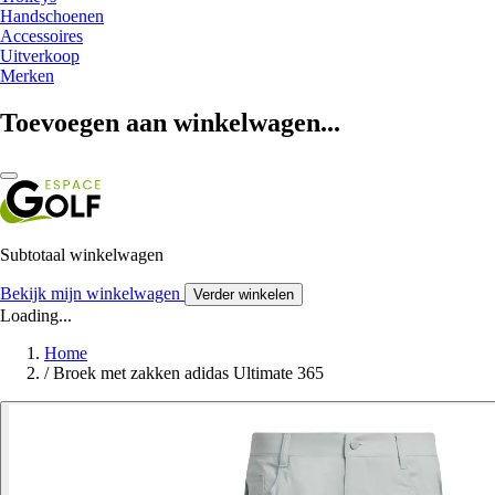
Handschoenen
Accessoires
Uitverkoop
Merken
Toevoegen aan winkelwagen...
Subtotaal winkelwagen
Bekijk mijn winkelwagen
Verder winkelen
Loading...
Home
/
Broek met zakken adidas Ultimate 365