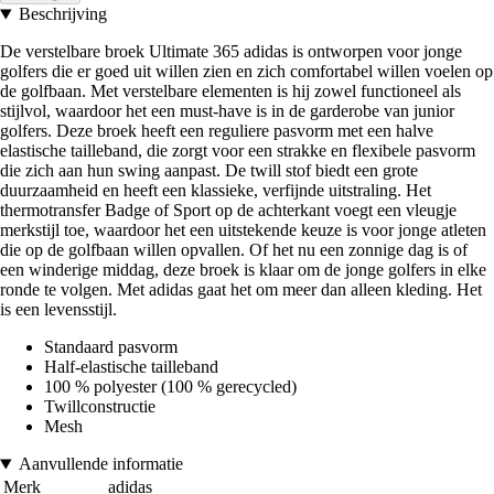
Beschrijving
De verstelbare broek Ultimate 365 adidas is ontworpen voor jonge
golfers die er goed uit willen zien en zich comfortabel willen voelen op
de golfbaan. Met verstelbare elementen is hij zowel functioneel als
stijlvol, waardoor het een must-have is in de garderobe van junior
golfers. Deze broek heeft een reguliere pasvorm met een halve
elastische tailleband, die zorgt voor een strakke en flexibele pasvorm
die zich aan hun swing aanpast. De twill stof biedt een grote
duurzaamheid en heeft een klassieke, verfijnde uitstraling. Het
thermotransfer Badge of Sport op de achterkant voegt een vleugje
merkstijl toe, waardoor het een uitstekende keuze is voor jonge atleten
die op de golfbaan willen opvallen. Of het nu een zonnige dag is of
een winderige middag, deze broek is klaar om de jonge golfers in elke
ronde te volgen. Met adidas gaat het om meer dan alleen kleding. Het
is een levensstijl.
Standaard pasvorm
Half-elastische tailleband
100 % polyester (100 % gerecycled)
Twillconstructie
Mesh
Aanvullende informatie
Merk
adidas