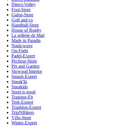
Direct-Volley
Foot-Store
Galop-Store
Golf and co
Handball-Store
House of Rugby
La sellerie de Maé
Made in Paradis
Nauti-wave
On-Fight
Padel-Expert
Pecheur-Store
Pet and Garden
Slowood Interior
Smash-Expert
Sneak'In
Sneakids
Sport is good
Training-Fit
Trek-Expert
Triathlon-Expert
TripNBikers
Vélo-Store
Winter-Expert