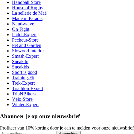
Handball-Store
House of Rugby
La sellerie de Maé
Made in Paradis
Nauti-wave
On-Fight
Padel-Expert
Pecheur-Store
Pet and Garden
Slowood Interior
Smash-Expert
Sneak'In
Sneakids
Sport is good
Training-Fit
Trek-Expert
Triathlon-Expert
TripNBikers
Vélo-Store
Winter-Expert
Abonneer je op onze nieuwsbrief
Profiteer van 10% korting door je aan te melden voor onze nieuwsbrief
Aanmelden