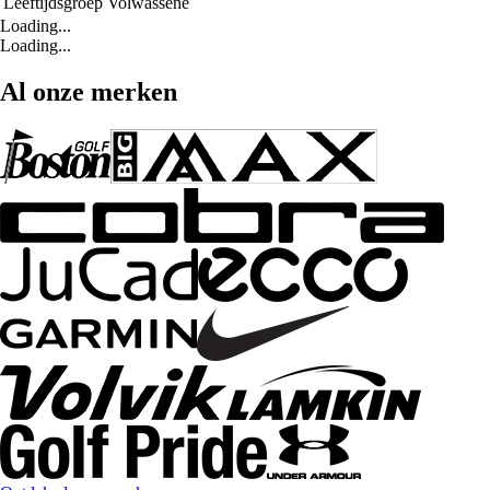
Leeftijdsgroep
Volwassene
Loading...
Loading...
Al onze merken