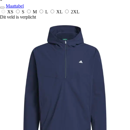
*
Maattabel
XS
S
M
L
XL
2XL
Dit veld is verplicht