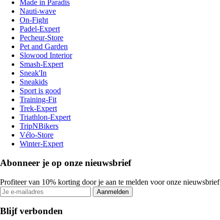
Made in Paradis
Nauti-wave
On-Fight
Padel-Expert
Pecheur-Store
Pet and Garden
Slowood Interior
Smash-Expert
Sneak'In
Sneakids
Sport is good
Training-Fit
Trek-Expert
Triathlon-Expert
TripNBikers
Vélo-Store
Winter-Expert
Abonneer je op onze nieuwsbrief
Profiteer van 10% korting door je aan te melden voor onze nieuwsbrief
Aanmelden
Blijf verbonden