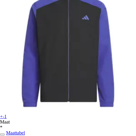
+-1
Maat
*
Maattabel