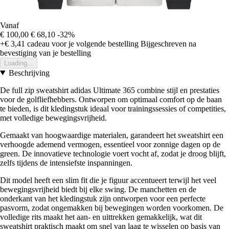
Vanaf
€ 100,00
€ 68,10
-32%
+€ 3,41
cadeau voor je volgende bestelling
Bijgeschreven na
bevestiging van je bestelling
Loading...
Beschrijving
De full zip sweatshirt adidas Ultimate 365 combine stijl en prestaties
voor de golfliefhebbers. Ontworpen om optimaal comfort op de baan
te bieden, is dit kledingstuk ideaal voor trainingssessies of competities,
met volledige bewegingsvrijheid.
Gemaakt van hoogwaardige materialen, garandeert het sweatshirt een
verhoogde ademend vermogen, essentieel voor zonnige dagen op de
green. De innovatieve technologie voert vocht af, zodat je droog blijft,
zelfs tijdens de intensiefste inspanningen.
Dit model heeft een slim fit die je figuur accentueert terwijl het veel
bewegingsvrijheid biedt bij elke swing. De manchetten en de
onderkant van het kledingstuk zijn ontworpen voor een perfecte
pasvorm, zodat ongemakken bij bewegingen worden voorkomen. De
volledige rits maakt het aan- en uittrekken gemakkelijk, wat dit
sweatshirt praktisch maakt om snel van laag te wisselen op basis van