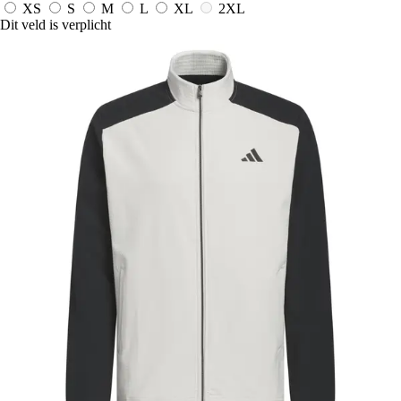
XS
S
M
L
XL
2XL
Dit veld is verplicht