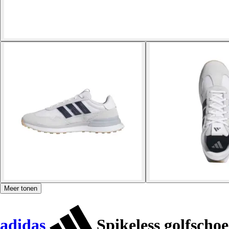
Meer tonen
adidas
Spikeless golfscho