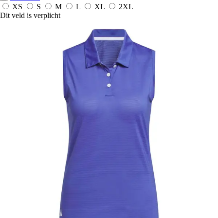
XS
S
M
L
XL
2XL
Dit veld is verplicht