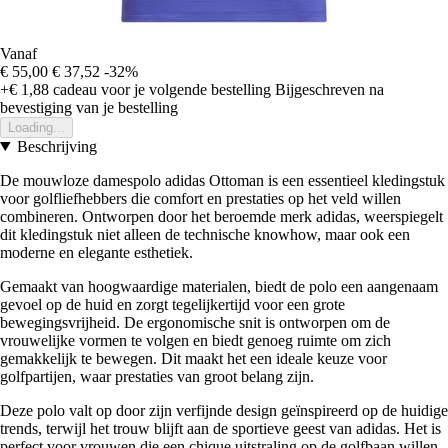
Vanaf
€ 55,00
€ 37,52
-32%
+€ 1,88
cadeau voor je volgende bestelling
Bijgeschreven na
bevestiging van je bestelling
Loading...
Beschrijving
De mouwloze damespolo adidas Ottoman is een essentieel kledingstuk
voor golfliefhebbers die comfort en prestaties op het veld willen
combineren. Ontworpen door het beroemde merk adidas, weerspiegelt
dit kledingstuk niet alleen de technische knowhow, maar ook een
moderne en elegante esthetiek.
Gemaakt van hoogwaardige materialen, biedt de polo een aangenaam
gevoel op de huid en zorgt tegelijkertijd voor een grote
bewegingsvrijheid. De ergonomische snit is ontworpen om de
vrouwelijke vormen te volgen en biedt genoeg ruimte om zich
gemakkelijk te bewegen. Dit maakt het een ideale keuze voor
golfpartijen, waar prestaties van groot belang zijn.
Deze polo valt op door zijn verfijnde design geïnspireerd op de huidige
trends, terwijl het trouw blijft aan de sportieve geest van adidas. Het is
perfect voor vrouwen die een chique uitstraling op de golfbaan willen