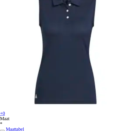
+0
Maat
*
Maattabel