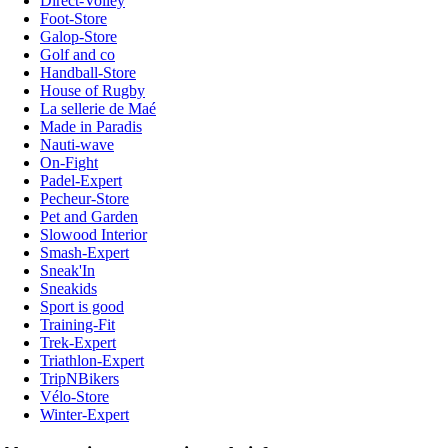
Direct-Volley
Foot-Store
Galop-Store
Golf and co
Handball-Store
House of Rugby
La sellerie de Maé
Made in Paradis
Nauti-wave
On-Fight
Padel-Expert
Pecheur-Store
Pet and Garden
Slowood Interior
Smash-Expert
Sneak'In
Sneakids
Sport is good
Training-Fit
Trek-Expert
Triathlon-Expert
TripNBikers
Vélo-Store
Winter-Expert