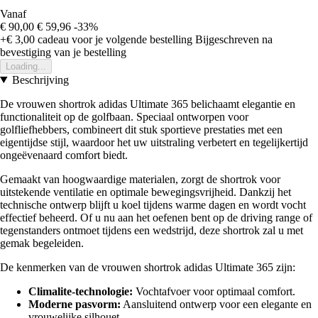
Vanaf
€ 90,00
€ 59,96
-33%
+€ 3,00
cadeau voor je volgende bestelling
Bijgeschreven na
bevestiging van je bestelling
Loading...
Beschrijving
De vrouwen shortrok adidas Ultimate 365 belichaamt elegantie en
functionaliteit op de golfbaan. Speciaal ontworpen voor
golfliefhebbers, combineert dit stuk sportieve prestaties met een
eigentijdse stijl, waardoor het uw uitstraling verbetert en tegelijkertijd
ongeëvenaard comfort biedt.
Gemaakt van hoogwaardige materialen, zorgt de shortrok voor
uitstekende ventilatie en optimale bewegingsvrijheid. Dankzij het
technische ontwerp blijft u koel tijdens warme dagen en wordt vocht
effectief beheerd. Of u nu aan het oefenen bent op de driving range of
tegenstanders ontmoet tijdens een wedstrijd, deze shortrok zal u met
gemak begeleiden.
De kenmerken van de vrouwen shortrok adidas Ultimate 365 zijn:
Climalite-technologie:
Vochtafvoer voor optimaal comfort.
Moderne pasvorm:
Aansluitend ontwerp voor een elegante en
vrouwelijke silhouet.