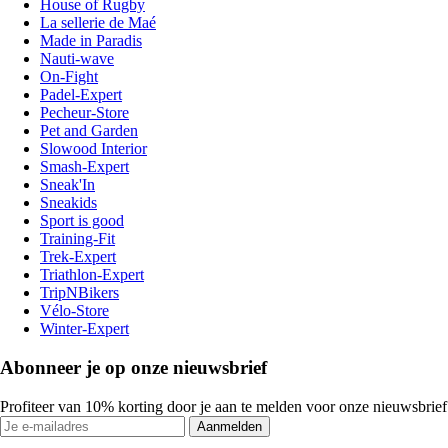
House of Rugby
La sellerie de Maé
Made in Paradis
Nauti-wave
On-Fight
Padel-Expert
Pecheur-Store
Pet and Garden
Slowood Interior
Smash-Expert
Sneak'In
Sneakids
Sport is good
Training-Fit
Trek-Expert
Triathlon-Expert
TripNBikers
Vélo-Store
Winter-Expert
Abonneer je op onze nieuwsbrief
Profiteer van 10% korting door je aan te melden voor onze nieuwsbrief
Aanmelden