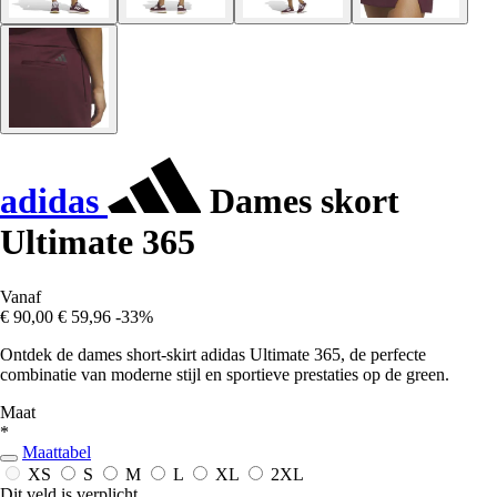
adidas
Dames skort
Ultimate 365
Vanaf
€ 90,00
€ 59,96
-33%
Ontdek de dames short-skirt adidas Ultimate 365, de perfecte
combinatie van moderne stijl en sportieve prestaties op de green.
Maat
*
Maattabel
XS
S
M
L
XL
2XL
Dit veld is verplicht