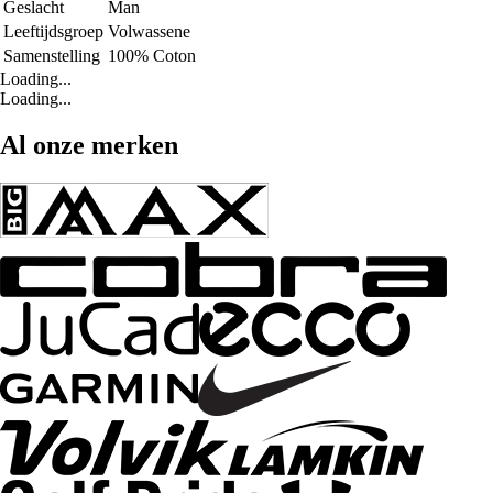
Geslacht
Man
Leeftijdsgroep
Volwassene
Samenstelling
100% Coton
Loading...
Loading...
Al onze merken