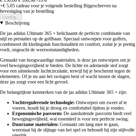
€ 150,00
€ 100,98
-33%
+€ 5,05
cadeau voor je volgende bestelling
Bijgeschreven na
bevestiging van je bestelling
Loading...
Beschrijving
De jas adidas Ultimate 365 + belichaamt de perfecte combinatie van
stijl en prestaties op de golfbaan. Speciaal ontworpen voor golfers,
combineert dit kledingstuk functionaliteit en comfort, zodat je je prettig
voelt, ongeacht de weersomstandigheden.
Gemaakt van hoogwaardige materialen, is deze jas ontworpen om je
veel bewegingsvrijheid te bieden. De lichte en ademende stof zorgt
voor een uitstekende luchtcirculatie, terwijl hij je beschermt tegen de
elementen. Of je nu aan het swingen bent of wacht tussen de slagen,
deze jas zorgt voor een licht gevoel.
De belangrijkste kenmerken van de jas adidas Ultimate 365 + zijn:
Vochtregulerende technologie:
Ontworpen om zweet af te
voeren, houdt hij je droog en comfortabel tijdens je rondes.
Ergonomische pasvorm:
De aansluitende pasvorm biedt veel
bewegingsvrijheid, wat essentieel is voor een perfecte swing.
Duurzame materialen:
Gemaakt om lang mee te gaan,
weerstaat hij de slijtage van het spel en behoudt hij zijn stijlvolle
uiterlijk.