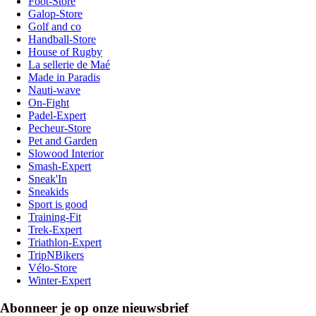
Foot-Store
Galop-Store
Golf and co
Handball-Store
House of Rugby
La sellerie de Maé
Made in Paradis
Nauti-wave
On-Fight
Padel-Expert
Pecheur-Store
Pet and Garden
Slowood Interior
Smash-Expert
Sneak'In
Sneakids
Sport is good
Training-Fit
Trek-Expert
Triathlon-Expert
TripNBikers
Vélo-Store
Winter-Expert
Abonneer je op onze nieuwsbrief