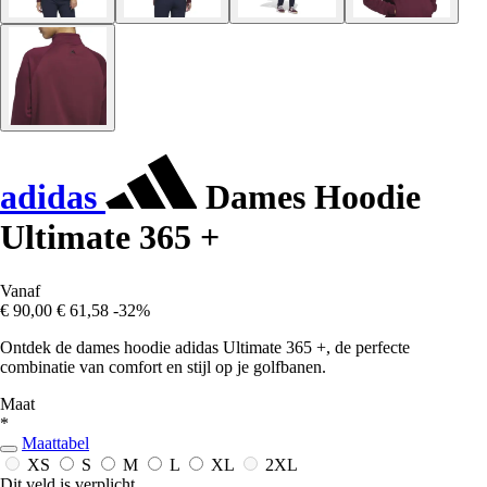
adidas
Dames Hoodie
Ultimate 365 +
Vanaf
€ 90,00
€ 61,58
-32%
Ontdek de dames hoodie adidas Ultimate 365 +, de perfecte
combinatie van comfort en stijl op je golfbanen.
Maat
*
Maattabel
XS
S
M
L
XL
2XL
Dit veld is verplicht