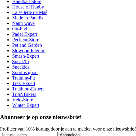
Handball-Store
House of Rugby
La sellerie de Maé
Made in Paradis
Nauti-wave
On-Fight
Padel-Expert
Pecheur-Store
Pet and Garden
Slowood Interior
Smash-Expert
Sneak'In
Sneakids
Sport is good
Training-Fit
Trek-Expert
Triathlon-Expert
TripNBikers
Vélo-Store
Winter-Expert
Abonneer je op onze nieuwsbrief
Profiteer van 10% korting door je aan te melden voor onze nieuwsbrief
Aanmelden