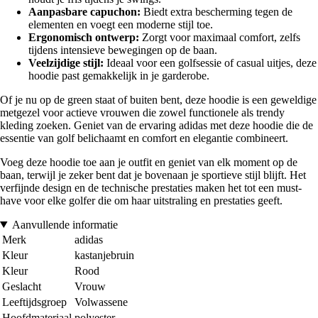
Aanpasbare capuchon:
Biedt extra bescherming tegen de
elementen en voegt een moderne stijl toe.
Ergonomisch ontwerp:
Zorgt voor maximaal comfort, zelfs
tijdens intensieve bewegingen op de baan.
Veelzijdige stijl:
Ideaal voor een golfsessie of casual uitjes, deze
hoodie past gemakkelijk in je garderobe.
Of je nu op de green staat of buiten bent, deze hoodie is een geweldige
metgezel voor actieve vrouwen die zowel functionele als trendy
kleding zoeken. Geniet van de ervaring adidas met deze hoodie die de
essentie van golf belichaamt en comfort en elegantie combineert.
Voeg deze hoodie toe aan je outfit en geniet van elk moment op de
baan, terwijl je zeker bent dat je bovenaan je sportieve stijl blijft. Het
verfijnde design en de technische prestaties maken het tot een must-
have voor elke golfer die om haar uitstraling en prestaties geeft.
Aanvullende informatie
Merk
adidas
Kleur
kastanjebruin
Kleur
Rood
Geslacht
Vrouw
Leeftijdsgroep
Volwassene
Hoofdmateriaal
polyester