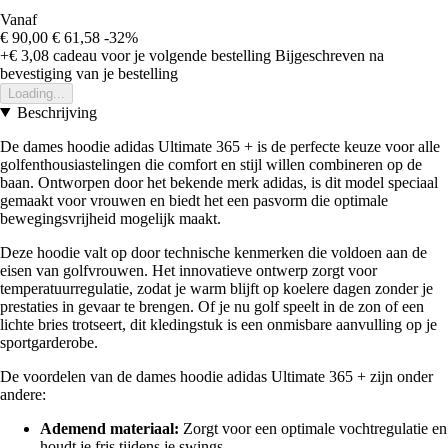
Vanaf
€ 90,00
€ 61,58
-32%
+€ 3,08
cadeau voor je volgende bestelling
Bijgeschreven na
bevestiging van je bestelling
Loading...
Beschrijving
De dames hoodie adidas Ultimate 365 + is de perfecte keuze voor alle
golfenthousiastelingen die comfort en stijl willen combineren op de
baan. Ontworpen door het bekende merk adidas, is dit model speciaal
gemaakt voor vrouwen en biedt het een pasvorm die optimale
bewegingsvrijheid mogelijk maakt.
Deze hoodie valt op door technische kenmerken die voldoen aan de
eisen van golfvrouwen. Het innovatieve ontwerp zorgt voor
temperatuurregulatie, zodat je warm blijft op koelere dagen zonder je
prestaties in gevaar te brengen. Of je nu golf speelt in de zon of een
lichte bries trotseert, dit kledingstuk is een onmisbare aanvulling op je
sportgarderobe.
De voordelen van de dames hoodie adidas Ultimate 365 + zijn onder
andere:
Ademend materiaal:
Zorgt voor een optimale vochtregulatie en
houdt je fris tijdens je swings.