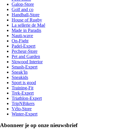
Galop-Store
Golf and co
Handball-Store
House of Rugby
La sellerie de Maé
Made in Paradis
Nauti-wave
On-Fight
Padel-Expert
Pecheur-Store
Pet and Garden
Slowood Interior
Smash-Expert
Sneak'In
Sneakids
Sport is good
Training-Fit
Trek-Expert
Triathlon-Expert
TripNBikers
Vélo-Store
Winter-Expert
Abonneer je op onze nieuwsbrief