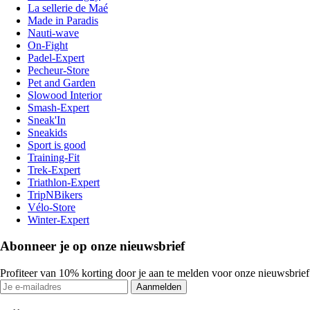
La sellerie de Maé
Made in Paradis
Nauti-wave
On-Fight
Padel-Expert
Pecheur-Store
Pet and Garden
Slowood Interior
Smash-Expert
Sneak'In
Sneakids
Sport is good
Training-Fit
Trek-Expert
Triathlon-Expert
TripNBikers
Vélo-Store
Winter-Expert
Abonneer je op onze nieuwsbrief
Profiteer van 10% korting door je aan te melden voor onze nieuwsbrief
Aanmelden