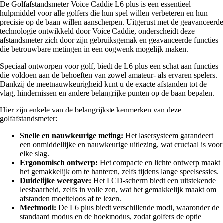
De Golfafstandsmeter Voice Caddie L6 plus is een essentieel
hulpmiddel voor alle golfers die hun spel willen verbeteren en hun
precisie op de baan willen aanscherpen. Uitgerust met de geavanceerde
technologie ontwikkeld door Voice Caddie, onderscheidt deze
afstandsmeter zich door zijn gebruiksgemak en geavanceerde functies
die betrouwbare metingen in een oogwenk mogelijk maken.
Speciaal ontworpen voor golf, biedt de L6 plus een schat aan functies
die voldoen aan de behoeften van zowel amateur- als ervaren spelers.
Dankzij de meetnauwkeurigheid kunt u de exacte afstanden tot de
vlag, hindernissen en andere belangrijke punten op de baan bepalen.
Hier zijn enkele van de belangrijkste kenmerken van deze
golfafstandsmeter:
Snelle en nauwkeurige meting:
Het lasersysteem garandeert
een onmiddellijke en nauwkeurige uitlezing, wat cruciaal is voor
elke slag.
Ergonomisch ontwerp:
Het compacte en lichte ontwerp maakt
het gemakkelijk om te hanteren, zelfs tijdens lange speelsessies.
Duidelijke weergave:
Het LCD-scherm biedt een uitstekende
leesbaarheid, zelfs in volle zon, wat het gemakkelijk maakt om
afstanden moeiteloos af te lezen.
Meetmodi:
De L6 plus biedt verschillende modi, waaronder de
standaard modus en de hoekmodus, zodat golfers de optie