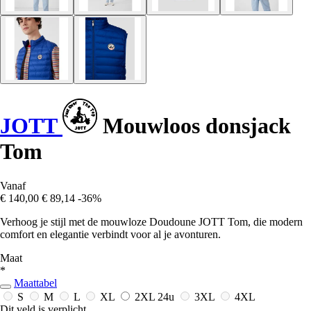
JOTT
Mouwloos donsjack
Tom
Vanaf
€ 140,00
€ 89,14
-36%
Verhoog je stijl met de mouwloze Doudoune JOTT Tom, die modern
comfort en elegantie verbindt voor al je avonturen.
Maat
*
Maattabel
S
M
L
XL
2XL
24u
3XL
4XL
Dit veld is verplicht