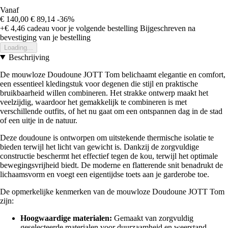
Vanaf
€ 140,00
€ 89,14
-36%
+€ 4,46
cadeau voor je volgende bestelling
Bijgeschreven na
bevestiging van je bestelling
Loading...
Beschrijving
De mouwloze Doudoune JOTT Tom belichaamt elegantie en comfort,
een essentieel kledingstuk voor degenen die stijl en praktische
bruikbaarheid willen combineren. Het strakke ontwerp maakt het
veelzijdig, waardoor het gemakkelijk te combineren is met
verschillende outfits, of het nu gaat om een ontspannen dag in de stad
of een uitje in de natuur.
Deze doudoune is ontworpen om uitstekende thermische isolatie te
bieden terwijl het licht van gewicht is. Dankzij de zorgvuldige
constructie beschermt het effectief tegen de kou, terwijl het optimale
bewegingsvrijheid biedt. De moderne en flatterende snit benadrukt de
lichaamsvorm en voegt een eigentijdse toets aan je garderobe toe.
De opmerkelijke kenmerken van de mouwloze Doudoune JOTT Tom
zijn:
Hoogwaardige materialen:
Gemaakt van zorgvuldig
geselecteerde materialen voor duurzaamheid en weerstand,