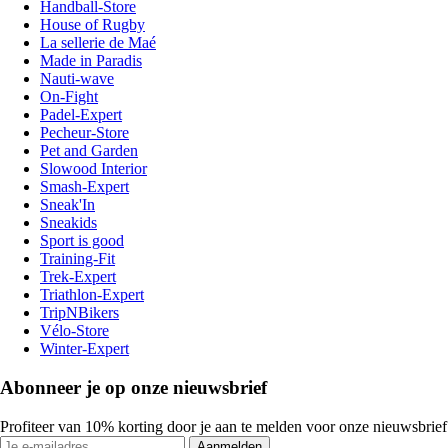
Handball-Store
House of Rugby
La sellerie de Maé
Made in Paradis
Nauti-wave
On-Fight
Padel-Expert
Pecheur-Store
Pet and Garden
Slowood Interior
Smash-Expert
Sneak'In
Sneakids
Sport is good
Training-Fit
Trek-Expert
Triathlon-Expert
TripNBikers
Vélo-Store
Winter-Expert
Abonneer je op onze nieuwsbrief
Profiteer van 10% korting door je aan te melden voor onze nieuwsbrief
Aanmelden