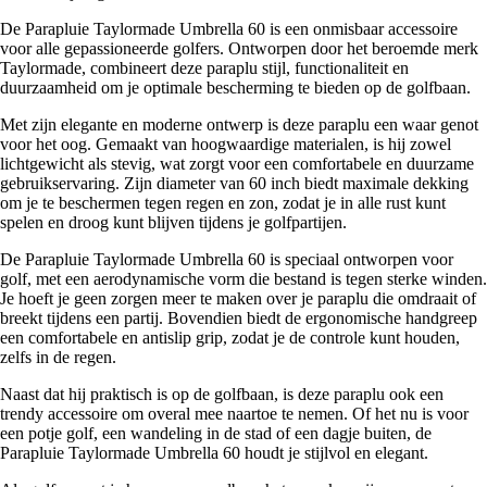
De Parapluie Taylormade Umbrella 60 is een onmisbaar accessoire
voor alle gepassioneerde golfers. Ontworpen door het beroemde merk
Taylormade, combineert deze paraplu stijl, functionaliteit en
duurzaamheid om je optimale bescherming te bieden op de golfbaan.
Met zijn elegante en moderne ontwerp is deze paraplu een waar genot
voor het oog. Gemaakt van hoogwaardige materialen, is hij zowel
lichtgewicht als stevig, wat zorgt voor een comfortabele en duurzame
gebruikservaring. Zijn diameter van 60 inch biedt maximale dekking
om je te beschermen tegen regen en zon, zodat je in alle rust kunt
spelen en droog kunt blijven tijdens je golfpartijen.
De Parapluie Taylormade Umbrella 60 is speciaal ontworpen voor
golf, met een aerodynamische vorm die bestand is tegen sterke winden.
Je hoeft je geen zorgen meer te maken over je paraplu die omdraait of
breekt tijdens een partij. Bovendien biedt de ergonomische handgreep
een comfortabele en antislip grip, zodat je de controle kunt houden,
zelfs in de regen.
Naast dat hij praktisch is op de golfbaan, is deze paraplu ook een
trendy accessoire om overal mee naartoe te nemen. Of het nu is voor
een potje golf, een wandeling in de stad of een dagje buiten, de
Parapluie Taylormade Umbrella 60 houdt je stijlvol en elegant.