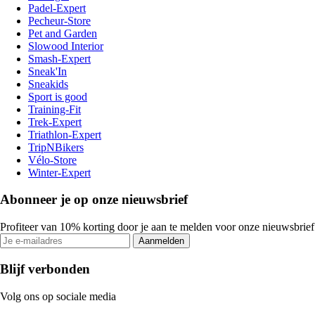
Padel-Expert
Pecheur-Store
Pet and Garden
Slowood Interior
Smash-Expert
Sneak'In
Sneakids
Sport is good
Training-Fit
Trek-Expert
Triathlon-Expert
TripNBikers
Vélo-Store
Winter-Expert
Abonneer je op onze nieuwsbrief
Profiteer van 10% korting door je aan te melden voor onze nieuwsbrief
Aanmelden
Blijf verbonden
Volg ons op sociale media