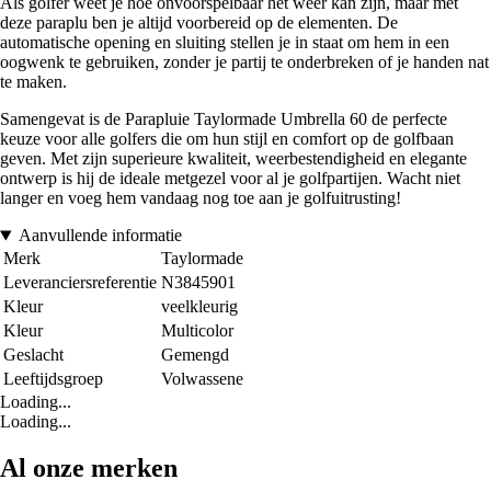
Als golfer weet je hoe onvoorspelbaar het weer kan zijn, maar met
deze paraplu ben je altijd voorbereid op de elementen. De
automatische opening en sluiting stellen je in staat om hem in een
oogwenk te gebruiken, zonder je partij te onderbreken of je handen nat
te maken.
Samengevat is de Parapluie Taylormade Umbrella 60 de perfecte
keuze voor alle golfers die om hun stijl en comfort op de golfbaan
geven. Met zijn superieure kwaliteit, weerbestendigheid en elegante
ontwerp is hij de ideale metgezel voor al je golfpartijen. Wacht niet
langer en voeg hem vandaag nog toe aan je golfuitrusting!
Aanvullende informatie
Merk
Taylormade
Leveranciersreferentie
N3845901
Kleur
veelkleurig
Kleur
Multicolor
Geslacht
Gemengd
Leeftijdsgroep
Volwassene
Loading...
Loading...
Al onze merken