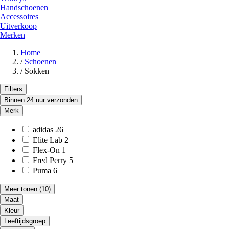
Handschoenen
Accessoires
Uitverkoop
Merken
Home
/
Schoenen
/
Sokken
Filters
Binnen 24 uur verzonden
Merk
adidas
26
Elite Lab
2
Flex-On
1
Fred Perry
5
Puma
6
Meer tonen
(10)
Maat
Kleur
Leeftijdsgroep