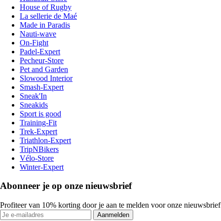
House of Rugby
La sellerie de Maé
Made in Paradis
Nauti-wave
On-Fight
Padel-Expert
Pecheur-Store
Pet and Garden
Slowood Interior
Smash-Expert
Sneak'In
Sneakids
Sport is good
Training-Fit
Trek-Expert
Triathlon-Expert
TripNBikers
Vélo-Store
Winter-Expert
Abonneer je op onze nieuwsbrief
Profiteer van 10% korting door je aan te melden voor onze nieuwsbrief
Aanmelden