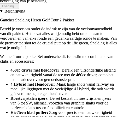
bevestiging van je bestelling
Loading...
Beschrijving
Gaucher Spalding Heren Golf Tour 2 Pakket
Bereid je voor om onder de indruk te zijn van de veelomvattendheid
van dit pakket. Het bevat alles wat je nodig hebt om de baan te
veroveren en van elke ronde een gedenkwaardige ronde te maken. Van
de premier tee shot tot de crucial putt op de 18e green, Spalding is alles
wat je nodig hebt.
Wat het Tour 2 pakket Set onderscheidt, is de slimme combinatie van
clubs en accessoires:
460cc driver met headcover:
Bereik een uitzonderlijke afstand
en nauwkeurigheid vanaf de tee met de 460cc driver, compleet
met headcover voor gemoedsrustesprit.
4 Hybrid met Headcover:
Maak lange shots vanaf fairway en
moeilijke liggingen met de veelzijdige 4 Hybrid, die ook wordt
geleverd met zijn eigen headcover.
Roestvrijstalen ijzers:
De set bestaat uit roestvrijstalen ijzers
van 6 tot SW, allemaal voorzien van graphite shafts voor de
perfecte balans tussen flexibiliteit en controle.
Hiel/teen blad putter:
Zorg voor precisie en nauwkeurigheid