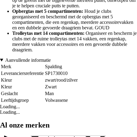
op de greens met de bijgeleverde hiel/teen putter, ontworpen om
je te helpen cruciale putts te putten.
Opbergtas met 5 compartimenten:
Houd je clubs
georganiseerd en beschermd met de opbergtas met 5
compartimenten, die een regenkap, meerdere accessoirevakken
en een dubbele gevoerde draagriem bevat. GOUD
Trolleytas met 14 compartimenten:
Organiseer en bescherm je
clubs met de ruime trolleytas met 14 vakken, een regenkap,
meerdere vakken voor accessoires en een gevoerde dubbele
draagriem.
Aanvullende informatie
Merk
Spalding
Leveranciersreferentie
SP1730010
Kleur
zwart/rood/zilver
Kleur
Zwart
Geslacht
Man
Leeftijdsgroep
Volwassene
Loading...
Loading...
Al onze merken