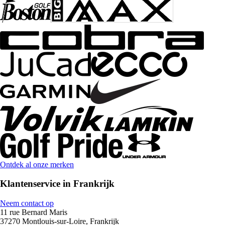
Ontdek al onze merken
Klantenservice in Frankrijk
Neem contact op
11 rue Bernard Maris
37270 Montlouis-sur-Loire, Frankrijk