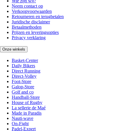
Wie zijn wij?
Neem contact op
Verkoopvoorwaarden
Retourneren en terugbetalen
Juridische disclaimer
Betaalmethoden
Prijzen en leveringsopties
Privacy verklaring
Onze winkels
Basket-Center
Daily Bikers
Direct Running
Direct-Volley
Foot-Store
Galop-Store
Golf and co
Handball-Store
House of Rugby
La sellerie de Maé
Made in Paradis
Nauti-wave
On-Fight
Padel-Expert