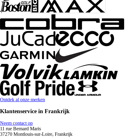
Ontdek al onze merken
Klantenservice in Frankrijk
Neem contact op
11 rue Bernard Maris
37270 Montlouis-sur-Loire, Frankrijk