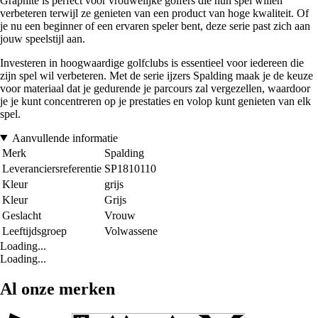
Graphite is perfect voor vrouwelijke golfers die hun spel willen
verbeteren terwijl ze genieten van een product van hoge kwaliteit. Of
je nu een beginner of een ervaren speler bent, deze serie past zich aan
jouw speelstijl aan.
Investeren in hoogwaardige golfclubs is essentieel voor iedereen die
zijn spel wil verbeteren. Met de serie ijzers Spalding maak je de keuze
voor materiaal dat je gedurende je parcours zal vergezellen, waardoor
je je kunt concentreren op je prestaties en volop kunt genieten van elk
spel.
Aanvullende informatie
Merk
Spalding
Leveranciersreferentie
SP1810110
Kleur
grijs
Kleur
Grijs
Geslacht
Vrouw
Leeftijdsgroep
Volwassene
Loading...
Loading...
Al onze merken