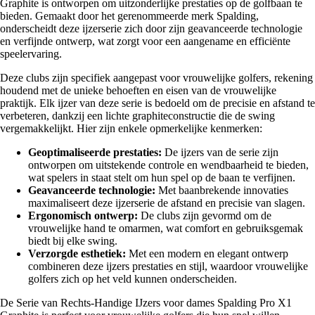
Graphite is ontworpen om uitzonderlijke prestaties op de golfbaan te
bieden. Gemaakt door het gerenommeerde merk Spalding,
onderscheidt deze ijzerserie zich door zijn geavanceerde technologie
en verfijnde ontwerp, wat zorgt voor een aangename en efficiënte
speelervaring.
Deze clubs zijn specifiek aangepast voor vrouwelijke golfers, rekening
houdend met de unieke behoeften en eisen van de vrouwelijke
praktijk. Elk ijzer van deze serie is bedoeld om de precisie en afstand te
verbeteren, dankzij een lichte graphiteconstructie die de swing
vergemakkelijkt. Hier zijn enkele opmerkelijke kenmerken:
Geoptimaliseerde prestaties:
De ijzers van de serie zijn
ontworpen om uitstekende controle en wendbaarheid te bieden,
wat spelers in staat stelt om hun spel op de baan te verfijnen.
Geavanceerde technologie:
Met baanbrekende innovaties
maximaliseert deze ijzerserie de afstand en precisie van slagen.
Ergonomisch ontwerp:
De clubs zijn gevormd om de
vrouwelijke hand te omarmen, wat comfort en gebruiksgemak
biedt bij elke swing.
Verzorgde esthetiek:
Met een modern en elegant ontwerp
combineren deze ijzers prestaties en stijl, waardoor vrouwelijke
golfers zich op het veld kunnen onderscheiden.
De Serie van Rechts-Handige IJzers voor dames Spalding Pro X1