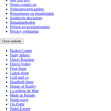
Wie zijn wij?
Neem contact op
Verkoopvoorwaarden
Retourneren en terugbetalen
Juridische disclaimer
Betaalmethoden
Prijzen en leveringsopties
Privacy verklaring
Onze winkels
Basket-Center
Daily Bikers
Direct Running
Direct-Volley
Foot-Store
Galop-Store
Golf and co
Handball-Store
House of Rugby
La sellerie de Maé
Made in Paradis
Nauti-wave
On-Fight
Padel-Expert