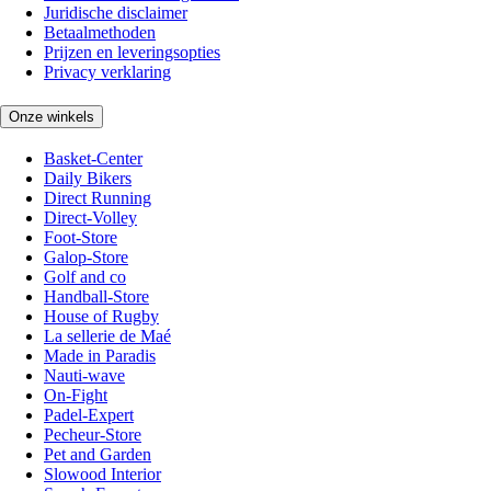
Juridische disclaimer
Betaalmethoden
Prijzen en leveringsopties
Privacy verklaring
Onze winkels
Basket-Center
Daily Bikers
Direct Running
Direct-Volley
Foot-Store
Galop-Store
Golf and co
Handball-Store
House of Rugby
La sellerie de Maé
Made in Paradis
Nauti-wave
On-Fight
Padel-Expert
Pecheur-Store
Pet and Garden
Slowood Interior