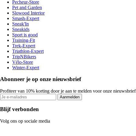
Pecheur-Store
Pet and Garden
Slowood Interior
Smash-Expert
Sneak'In
Sneakids
Sport is good
Training-Fit
Trek-Expert
Triathlon-Expert
TripNBikers
Vélo-Store
Winter-Expert
Abonneer je op onze nieuwsbrief
Profiteer van 10% korting door je aan te melden voor onze nieuwsbrief
Aanmelden
Blijf verbonden
Volg ons op sociale media