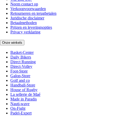
Neem contact op
Verkoopvoorwaarden
Retourneren en terugbetalen
Juridische disclaimer
Betaalmethoden
Prijzen en leveringsopties
Privacy verklaring
Onze winkels
Basket-Center
Daily Bikers
Direct Running
Direct-Volley
Foot-Store
Galop-Store
Golf and co
Handball-Store
House of Rugby
La sellerie de Maé
Made in Paradis
Nauti-wave
On-Fight
Padel-Expert