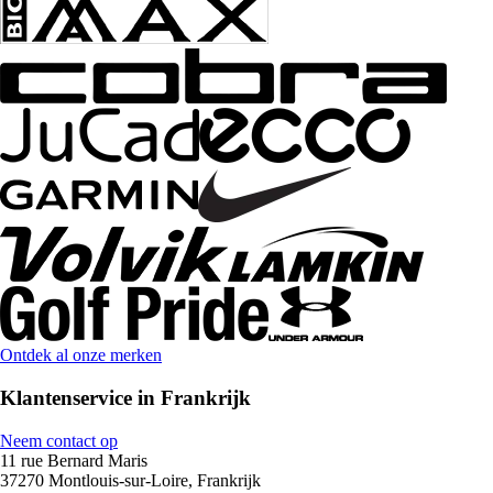
Ontdek al onze merken
Klantenservice in Frankrijk
Neem contact op
11 rue Bernard Maris
37270 Montlouis-sur-Loire, Frankrijk