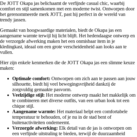
De JOTT Okapa jas belichaamt de verfijnde casual chic, waarbij
comfort en stijl samenkomen met een moderne twist. Ontworpen door
het gerenommeerde merk JOTT, past hij perfect in de wereld van
trendy jassen.
Gemaakt van hoogwaardige materialen, biedt de Okapa jas een
aangename warmte terwijl hij licht blijft. Het hedendaagse ontwerp en
de verzorgde afwerking maken het een onmisbaar item in je
kledingkast, ideaal om een grote verscheidenheid aan looks aan te
vullen.
Hier zijn enkele kenmerken die de JOTT Okapa jas een slimme keuze
maken:
Optimale comfort:
Ontworpen om zich aan te passen aan jouw
silhouette, biedt hij veel bewegingsvrijheid dankzij de
zorgvuldig gemaakte pasvorm.
Veelzijdige stijl:
Het moderne ontwerp maakt het makkelijk om
te combineren met diverse outfits, van een urban look tot een
chique stijl.
Aangename warmte:
Het materiaal helpt een comfortabele
temperatuur te behouden, of je nu in de stad bent of
buitenactiviteiten onderneemt.
Verzorgde afwerking:
Elk detail van de jas is ontworpen om
een verfijnde uitstraling te bieden, terwijl de duurzaamheid