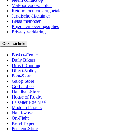
Neem contact op
Verkoopvoorwaarden
Retourneren en terugbetalen
Juridische disclaimer
Betaalmethoden
Prijzen en leveringsopties
Privacy verklaring
Onze winkels
Basket-Center
Daily Bikers
Direct Running
Direct-Volley
Foot-Store
Galop-Store
Golf and co
Handball-Store
House of Rugby
La sellerie de Maé
Made in Paradis
Nauti-wave
On-Fight
Padel-Expert
Pecheur-Store