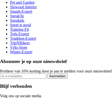
Pet and Garden
Slowood Interior
Smash-Expert
Sneak'In
Sneakids
Sport is good
Training-Fit
Trek-Expert
Triathlon-Expert
TripNBikers
Vélo-Store
Winter-Expert
Abonneer je op onze nieuwsbrief
Profiteer van 10% korting door je aan te melden voor onze nieuwsbrief
Aanmelden
Blijf verbonden
Volg ons op sociale media