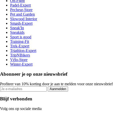
On-Fight
Padel-Expert
Pecheur-Store
Pet and Garden
Slowood Interior
Smash-Expert
Sneak'In
Sneakids
Sport is good
Training-Fit
Trek-Expert
Triathlon-Expert
TripNBikers
Vélo-Store
Winter-Expert
Abonneer je op onze nieuwsbrief
Profiteer van 10% korting door je aan te melden voor onze nieuwsbrief
Aanmelden
Blijf verbonden
Volg ons op sociale media