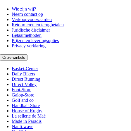
Wie zijn wij?
Neem contact op
Verkoopvoorwaarden
Retourneren en terugbetalen
Juridische disclaimer
Betaalmethoden
Prijzen en leveringsopties
Privacy verklaring
Onze winkels
Basket-Center
Daily Bikers
Direct Running
Direct-Volley
Foot-Store
Galop-Store
Golf and co
Handball-Store
House of Rugby
La sellerie de Maé
Made in Paradis
Nauti-wave