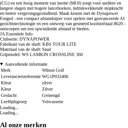
(CG) en een hoog moment van inertie (MOI) zorgt voor snellere en
langere slagen met hogere lancehoeken, indrukwekkende stopkracht
en betere vergevingsgezindheid. Maak kennis met de Dynapower
Forged - een compact afstandsijzer voor spelers met geavanceerde AI
gezichtstechnologie en een ontwerp van gesmeed koolstofstaal 8620 -
ontworpen om een opwindende afstand te bieden.
JA Essentiele Info
Clubserie: DYNAPOWER
Fabrikant van de shaft: KBS TOUR LITE
Materiaal van de shaft: Staal
Gripmodel: WS LAMKIN CROSSLINE 360
Aanvullende informatie
Merk
Wilson Golf
Leveranciersreferentie
WG1P032406
Kleur
zilver
Kleur
Zilver
Geslacht
Gemengd
Leeftijdsgroep
Volwassene
Loading...
Loading...
Al onze merken