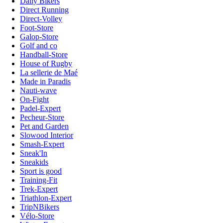
Daily Bikers
Direct Running
Direct-Volley
Foot-Store
Galop-Store
Golf and co
Handball-Store
House of Rugby
La sellerie de Maé
Made in Paradis
Nauti-wave
On-Fight
Padel-Expert
Pecheur-Store
Pet and Garden
Slowood Interior
Smash-Expert
Sneak'In
Sneakids
Sport is good
Training-Fit
Trek-Expert
Triathlon-Expert
TripNBikers
Vélo-Store