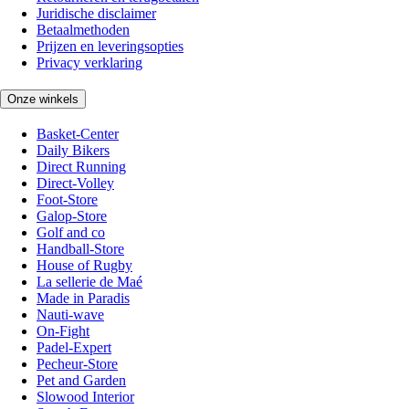
Juridische disclaimer
Betaalmethoden
Prijzen en leveringsopties
Privacy verklaring
Onze winkels
Basket-Center
Daily Bikers
Direct Running
Direct-Volley
Foot-Store
Galop-Store
Golf and co
Handball-Store
House of Rugby
La sellerie de Maé
Made in Paradis
Nauti-wave
On-Fight
Padel-Expert
Pecheur-Store
Pet and Garden
Slowood Interior