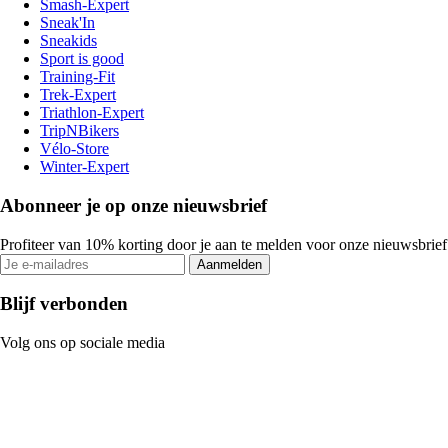
Smash-Expert
Sneak'In
Sneakids
Sport is good
Training-Fit
Trek-Expert
Triathlon-Expert
TripNBikers
Vélo-Store
Winter-Expert
Abonneer je op onze nieuwsbrief
Profiteer van 10% korting door je aan te melden voor onze nieuwsbrief
Aanmelden
Blijf verbonden
Volg ons op sociale media