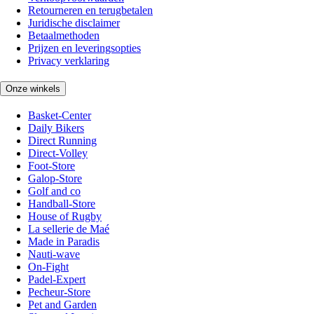
Retourneren en terugbetalen
Juridische disclaimer
Betaalmethoden
Prijzen en leveringsopties
Privacy verklaring
Onze winkels
Basket-Center
Daily Bikers
Direct Running
Direct-Volley
Foot-Store
Galop-Store
Golf and co
Handball-Store
House of Rugby
La sellerie de Maé
Made in Paradis
Nauti-wave
On-Fight
Padel-Expert
Pecheur-Store
Pet and Garden