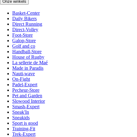
Onze winkels
Basket-Center
Daily Bikers
Direct Running
Direct-Volley
Foot-Store
Galop-Store
Golf and co
Handball-Store
House of Rugby
La sellerie de Maé
Made in Paradis
Nauti-wave
On-Fight
Padel-Expert
Pecheur-Store
Pet and Garden
Slowood Interior
Smash-Expert
Sneak'In
Sneakids
Sport is good
Training-Fit
Trek-Expert