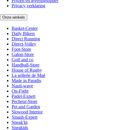
Prijzen en leveringsopties
Privacy verklaring
Onze winkels
Basket-Center
Daily Bikers
Direct Running
Direct-Volley
Foot-Store
Galop-Store
Golf and co
Handball-Store
House of Rugby
La sellerie de Maé
Made in Paradis
Nauti-wave
On-Fight
Padel-Expert
Pecheur-Store
Pet and Garden
Slowood Interior
Smash-Expert
Sneak'In
Sneakids