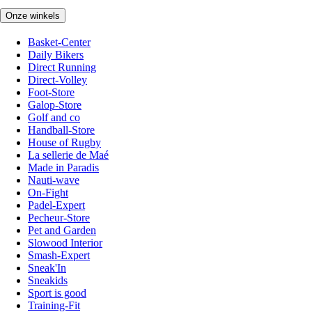
Onze winkels
Basket-Center
Daily Bikers
Direct Running
Direct-Volley
Foot-Store
Galop-Store
Golf and co
Handball-Store
House of Rugby
La sellerie de Maé
Made in Paradis
Nauti-wave
On-Fight
Padel-Expert
Pecheur-Store
Pet and Garden
Slowood Interior
Smash-Expert
Sneak'In
Sneakids
Sport is good
Training-Fit