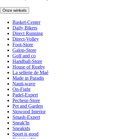
Onze winkels
Basket-Center
Daily Bikers
Direct Running
Direct-Volley
Foot-Store
Galop-Store
Golf and co
Handball-Store
House of Rugby
La sellerie de Maé
Made in Paradis
Nauti-wave
On-Fight
Padel-Expert
Pecheur-Store
Pet and Garden
Slowood Interior
Smash-Expert
Sneak'In
Sneakids
Sport is good