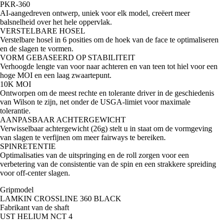
PKR-360
AI-aangedreven ontwerp, uniek voor elk model, creëert meer
balsnelheid over het hele oppervlak.
VERSTELBARE HOSEL
Verstelbare hosel in 6 posities om de hoek van de face te optimaliseren
en de slagen te vormen.
VORM GEBASEERD OP STABILITEIT
Verhoogde lengte van voor naar achteren en van teen tot hiel voor een
hoge MOI en een laag zwaartepunt.
10K MOI
Ontworpen om de meest rechte en tolerante driver in de geschiedenis
van Wilson te zijn, net onder de USGA-limiet voor maximale
tolerantie.
AANPASBAAR ACHTERGEWICHT
Verwisselbaar achtergewicht (26g) stelt u in staat om de vormgeving
van slagen te verfijnen om meer fairways te bereiken.
SPINRETENTIE
Optimalisaties van de uitspringing en de roll zorgen voor een
verbetering van de consistentie van de spin en een strakkere spreiding
voor off-center slagen.
Gripmodel
LAMKIN CROSSLINE 360 BLACK
Fabrikant van de shaft
UST HELIUM NCT 4