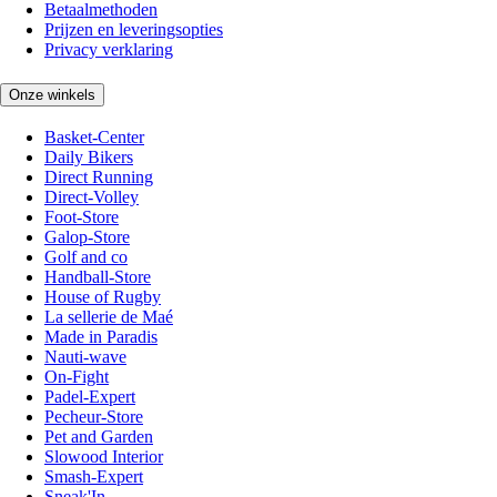
Betaalmethoden
Prijzen en leveringsopties
Privacy verklaring
Onze winkels
Basket-Center
Daily Bikers
Direct Running
Direct-Volley
Foot-Store
Galop-Store
Golf and co
Handball-Store
House of Rugby
La sellerie de Maé
Made in Paradis
Nauti-wave
On-Fight
Padel-Expert
Pecheur-Store
Pet and Garden
Slowood Interior
Smash-Expert
Sneak'In