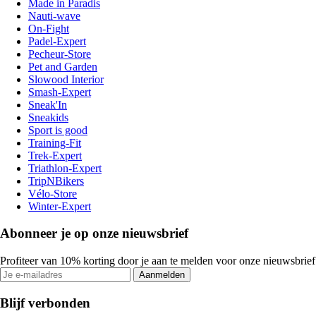
Made in Paradis
Nauti-wave
On-Fight
Padel-Expert
Pecheur-Store
Pet and Garden
Slowood Interior
Smash-Expert
Sneak'In
Sneakids
Sport is good
Training-Fit
Trek-Expert
Triathlon-Expert
TripNBikers
Vélo-Store
Winter-Expert
Abonneer je op onze nieuwsbrief
Profiteer van 10% korting door je aan te melden voor onze nieuwsbrief
Aanmelden
Blijf verbonden