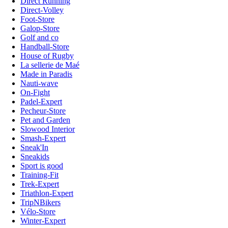
Direct Running
Direct-Volley
Foot-Store
Galop-Store
Golf and co
Handball-Store
House of Rugby
La sellerie de Maé
Made in Paradis
Nauti-wave
On-Fight
Padel-Expert
Pecheur-Store
Pet and Garden
Slowood Interior
Smash-Expert
Sneak'In
Sneakids
Sport is good
Training-Fit
Trek-Expert
Triathlon-Expert
TripNBikers
Vélo-Store
Winter-Expert