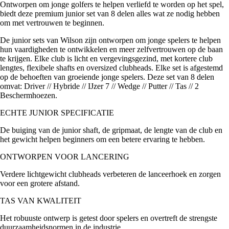
Ontworpen om jonge golfers te helpen verliefd te worden op het spel,
biedt deze premium junior set van 8 delen alles wat ze nodig hebben
om met vertrouwen te beginnen.
De junior sets van Wilson zijn ontworpen om jonge spelers te helpen
hun vaardigheden te ontwikkelen en meer zelfvertrouwen op de baan
te krijgen. Elke club is licht en vergevingsgezind, met kortere club
lengtes, flexibele shafts en oversized clubheads. Elke set is afgestemd
op de behoeften van groeiende jonge spelers. Deze set van 8 delen
omvat: Driver // Hybride // IJzer 7 // Wedge // Putter // Tas // 2
Beschermhoezen.
ECHTE JUNIOR SPECIFICATIE
De buiging van de junior shaft, de gripmaat, de lengte van de club en
het gewicht helpen beginners om een betere ervaring te hebben.
ONTWORPEN VOOR LANCERING
Verdere lichtgewicht clubheads verbeteren de lanceerhoek en zorgen
voor een grotere afstand.
TAS VAN KWALITEIT
Het robuuste ontwerp is getest door spelers en overtreft de strengste
duurzaamheidsnormen in de industrie.