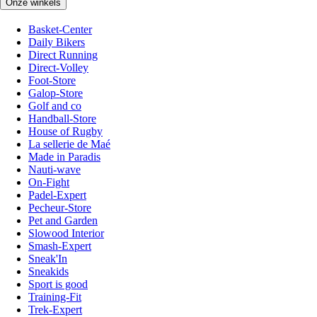
Onze winkels
Basket-Center
Daily Bikers
Direct Running
Direct-Volley
Foot-Store
Galop-Store
Golf and co
Handball-Store
House of Rugby
La sellerie de Maé
Made in Paradis
Nauti-wave
On-Fight
Padel-Expert
Pecheur-Store
Pet and Garden
Slowood Interior
Smash-Expert
Sneak'In
Sneakids
Sport is good
Training-Fit
Trek-Expert