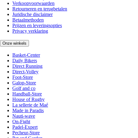
Verkoopvoorwaarden
Retourneren en terugbetalen
Juridische disclaimer
Betaalmethoden
Prijzen en leveringsopties
Privacy verklaring
Onze winkels
Basket-Center
Daily Bikers
Direct Running
Direct-Volley
Foot-Store
Galop-Store
Golf and co
Handball-Store
House of Rugby
La sellerie de Maé
Made in Paradis
Nauti-wave
On-Fight
Padel-Expert
Pecheur-Store