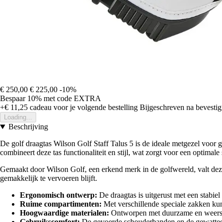
€ 250,00
€ 225,00
-10%
Bespaar 10%
met code
EXTRA
+€ 11,25
cadeau voor je volgende bestelling
Bijgeschreven na bevestigi
Loading...
Beschrijving
De golf draagtas Wilson Golf Staff Talus 5 is de ideale metgezel voor
combineert deze tas functionaliteit en stijl, wat zorgt voor een optimale
Gemaakt door Wilson Golf, een erkend merk in de golfwereld, valt deze
gemakkelijk te vervoeren blijft.
Ergonomisch ontwerp:
De draagtas is uitgerust met een stabiel
Ruime compartimenten:
Met verschillende speciale zakken kun j
Hoogwaardige materialen:
Ontworpen met duurzame en weersbes
Gebruikscomfort:
De gevoerde schouderbanden en de gewatteerd