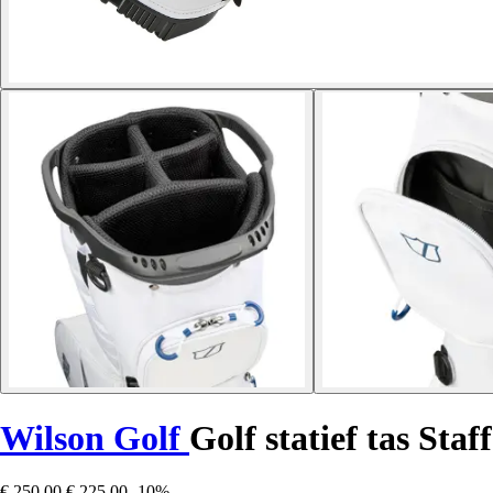
Wilson Golf
Golf statief tas Staf
€ 250,00
€ 225,00
-10%