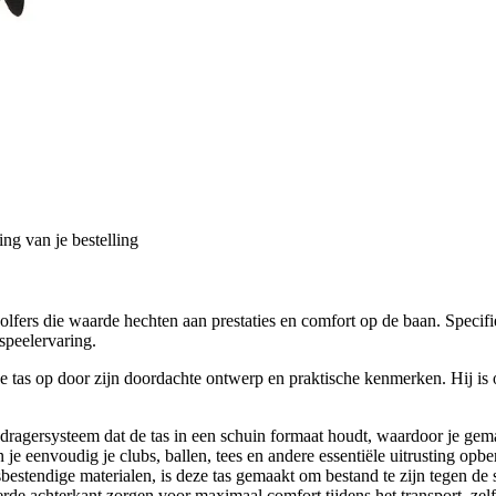
ng van je bestelling
 golfers die waarde hechten aan prestaties en comfort op de baan. Spec
 speelervaring.
 tas op door zijn doordachte ontwerp en praktische kenmerken. Hij is o
 dragersysteem dat de tas in een schuin formaat houdt, waardoor je gemak
e eenvoudig je clubs, ballen, tees en andere essentiële uitrusting opber
tendige materialen, is deze tas gemaakt om bestand te zijn tegen de 
e achterkant zorgen voor maximaal comfort tijdens het transport, zelf