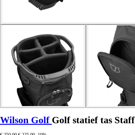
Wilson Golf
Golf statief tas Staf
€ 250,00
€ 225,00
-10%