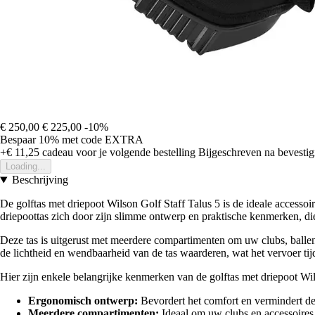
€ 250,00
€ 225,00
-10%
Bespaar 10%
met code
EXTRA
+€ 11,25
cadeau voor je volgende bestelling
Bijgeschreven na bevestigi
Loading...
Beschrijving
De golftas met driepoot Wilson Golf Staff Talus 5 is de ideale accesso
driepoottas zich door zijn slimme ontwerp en praktische kenmerken, die
Deze tas is uitgerust met meerdere compartimenten om uw clubs, ballen e
de lichtheid en wendbaarheid van de tas waarderen, wat het vervoer ti
Hier zijn enkele belangrijke kenmerken van de golftas met driepoot Wil
Ergonomisch ontwerp:
Bevordert het comfort en vermindert de
Meerdere compartimenten:
Ideaal om uw clubs en accessoires e