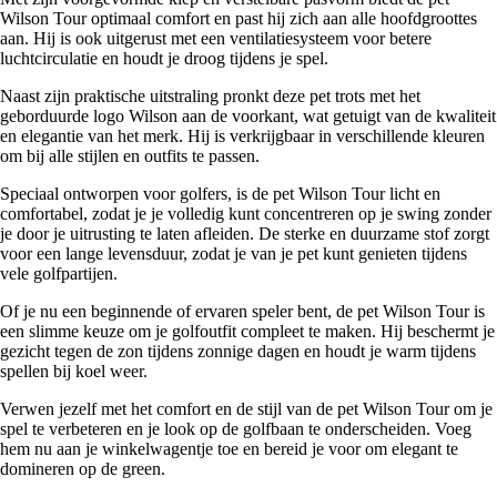
Wilson Tour optimaal comfort en past hij zich aan alle hoofdgroottes
aan. Hij is ook uitgerust met een ventilatiesysteem voor betere
luchtcirculatie en houdt je droog tijdens je spel.
Naast zijn praktische uitstraling pronkt deze pet trots met het
geborduurde logo Wilson aan de voorkant, wat getuigt van de kwaliteit
en elegantie van het merk. Hij is verkrijgbaar in verschillende kleuren
om bij alle stijlen en outfits te passen.
Speciaal ontworpen voor golfers, is de pet Wilson Tour licht en
comfortabel, zodat je je volledig kunt concentreren op je swing zonder
je door je uitrusting te laten afleiden. De sterke en duurzame stof zorgt
voor een lange levensduur, zodat je van je pet kunt genieten tijdens
vele golfpartijen.
Of je nu een beginnende of ervaren speler bent, de pet Wilson Tour is
een slimme keuze om je golfoutfit compleet te maken. Hij beschermt je
gezicht tegen de zon tijdens zonnige dagen en houdt je warm tijdens
spellen bij koel weer.
Verwen jezelf met het comfort en de stijl van de pet Wilson Tour om je
spel te verbeteren en je look op de golfbaan te onderscheiden. Voeg
hem nu aan je winkelwagentje toe en bereid je voor om elegant te
domineren op de green.