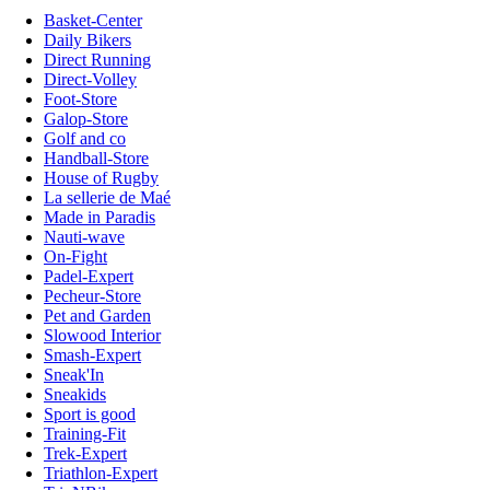
Basket-Center
Daily Bikers
Direct Running
Direct-Volley
Foot-Store
Galop-Store
Golf and co
Handball-Store
House of Rugby
La sellerie de Maé
Made in Paradis
Nauti-wave
On-Fight
Padel-Expert
Pecheur-Store
Pet and Garden
Slowood Interior
Smash-Expert
Sneak'In
Sneakids
Sport is good
Training-Fit
Trek-Expert
Triathlon-Expert