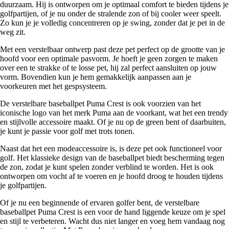
duurzaam. Hij is ontworpen om je optimaal comfort te bieden tijdens je
golfpartijen, of je nu onder de stralende zon of bij cooler weer speelt.
Zo kun je je volledig concentreren op je swing, zonder dat je pet in de
weg zit.
Met een verstelbaar ontwerp past deze pet perfect op de grootte van je
hoofd voor een optimale pasvorm. Je hoeft je geen zorgen te maken
over een te strakke of te losse pet, hij zal perfect aansluiten op jouw
vorm. Bovendien kun je hem gemakkelijk aanpassen aan je
voorkeuren met het gespsysteem.
De verstelbare baseballpet Puma Crest is ook voorzien van het
iconische logo van het merk Puma aan de voorkant, wat het een trendy
en stijlvolle accessoire maakt. Of je nu op de green bent of daarbuiten,
je kunt je passie voor golf met trots tonen.
Naast dat het een modeaccessoire is, is deze pet ook functioneel voor
golf. Het klassieke design van de baseballpet biedt bescherming tegen
de zon, zodat je kunt spelen zonder verblind te worden. Het is ook
ontworpen om vocht af te voeren en je hoofd droog te houden tijdens
je golfpartijen.
Of je nu een beginnende of ervaren golfer bent, de verstelbare
baseballpet Puma Crest is een voor de hand liggende keuze om je spel
en stijl te verbeteren. Wacht dus niet langer en voeg hem vandaag nog