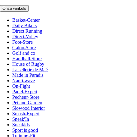
Onze winkels
Basket-Center
Daily Bikers
Direct Running
Direct-Volley
Foot-Store
Galop-Store
Golf and co
Handball-Store
House of Rugby
La sellerie de Maé
Made in Paradis
Nauti-wave
On-Fight
Padel-Expert
Pecheur-Store
Pet and Garden
Slowood Interior
Smash-Expert
Sneak'In
Sneakids
Sport is good
Training-Fit