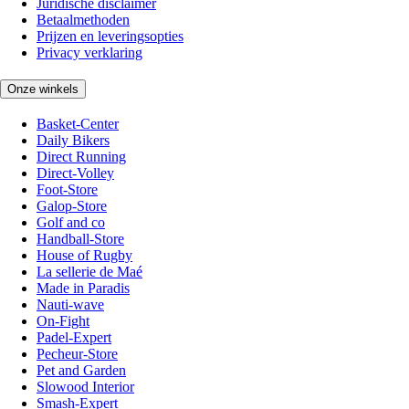
Juridische disclaimer
Betaalmethoden
Prijzen en leveringsopties
Privacy verklaring
Onze winkels
Basket-Center
Daily Bikers
Direct Running
Direct-Volley
Foot-Store
Galop-Store
Golf and co
Handball-Store
House of Rugby
La sellerie de Maé
Made in Paradis
Nauti-wave
On-Fight
Padel-Expert
Pecheur-Store
Pet and Garden
Slowood Interior
Smash-Expert