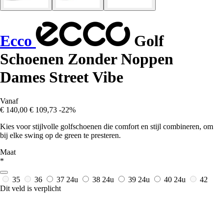
Ecco
Golf
Schoenen Zonder Noppen
Dames Street Vibe
Vanaf
€ 140,00
€ 109,73
-22%
Kies voor stijlvolle golfschoenen die comfort en stijl combineren, om
bij elke swing op de green te presteren.
Maat
*
35
36
37
24u
38
24u
39
24u
40
24u
42
Dit veld is verplicht