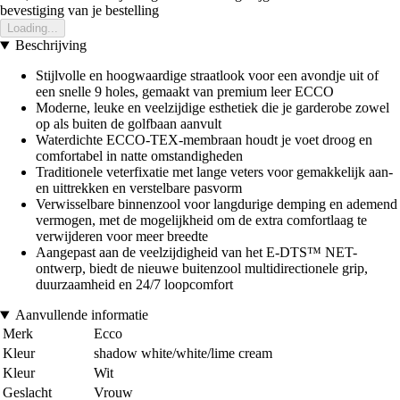
bevestiging van je bestelling
Loading...
Beschrijving
Stijlvolle en hoogwaardige straatlook voor een avondje uit of
een snelle 9 holes, gemaakt van premium leer ECCO
Moderne, leuke en veelzijdige esthetiek die je garderobe zowel
op als buiten de golfbaan aanvult
Waterdichte ECCO-TEX-membraan houdt je voet droog en
comfortabel in natte omstandigheden
Traditionele veterfixatie met lange veters voor gemakkelijk aan-
en uittrekken en verstelbare pasvorm
Verwisselbare binnenzool voor langdurige demping en ademend
vermogen, met de mogelijkheid om de extra comfortlaag te
verwijderen voor meer breedte
Aangepast aan de veelzijdigheid van het E-DTS™ NET-
ontwerp, biedt de nieuwe buitenzool multidirectionele grip,
duurzaamheid en 24/7 loopcomfort
Aanvullende informatie
Merk
Ecco
Kleur
shadow white/white/lime cream
Kleur
Wit
Geslacht
Vrouw