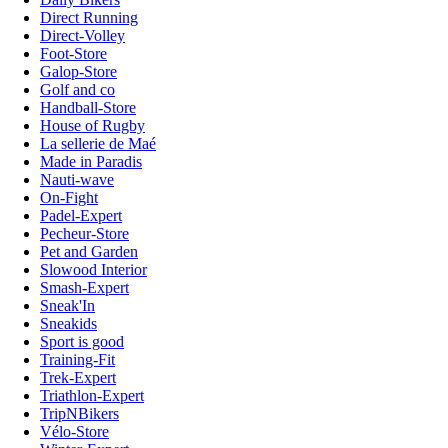
Direct Running
Direct-Volley
Foot-Store
Galop-Store
Golf and co
Handball-Store
House of Rugby
La sellerie de Maé
Made in Paradis
Nauti-wave
On-Fight
Padel-Expert
Pecheur-Store
Pet and Garden
Slowood Interior
Smash-Expert
Sneak'In
Sneakids
Sport is good
Training-Fit
Trek-Expert
Triathlon-Expert
TripNBikers
Vélo-Store