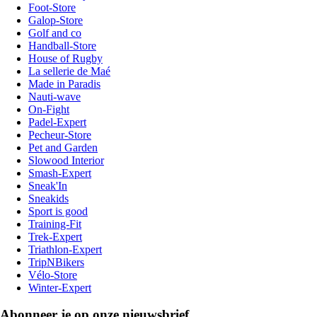
Foot-Store
Galop-Store
Golf and co
Handball-Store
House of Rugby
La sellerie de Maé
Made in Paradis
Nauti-wave
On-Fight
Padel-Expert
Pecheur-Store
Pet and Garden
Slowood Interior
Smash-Expert
Sneak'In
Sneakids
Sport is good
Training-Fit
Trek-Expert
Triathlon-Expert
TripNBikers
Vélo-Store
Winter-Expert
Abonneer je op onze nieuwsbrief