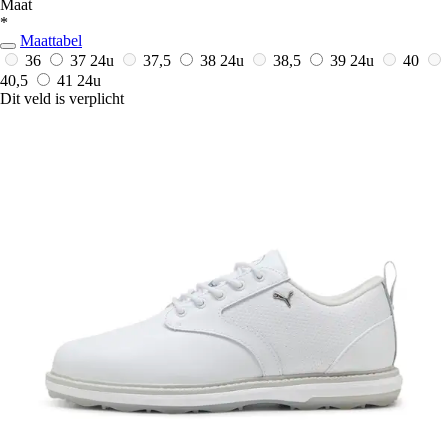
Maat
*
Maattabel
36
37
24u
37,5
38
24u
38,5
39
24u
40
40,5
41
24u
Dit veld is verplicht