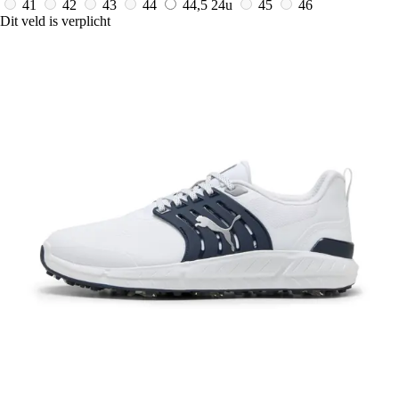
41
42
43
44
44,5
24u
45
46
Dit veld is verplicht