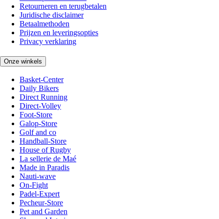
Retourneren en terugbetalen
Juridische disclaimer
Betaalmethoden
Prijzen en leveringsopties
Privacy verklaring
Onze winkels
Basket-Center
Daily Bikers
Direct Running
Direct-Volley
Foot-Store
Galop-Store
Golf and co
Handball-Store
House of Rugby
La sellerie de Maé
Made in Paradis
Nauti-wave
On-Fight
Padel-Expert
Pecheur-Store
Pet and Garden