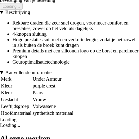
bevestiging van je bestelling
Loading...
Beschrijving
Rekbare draden die zeer snel drogen, voor meer comfort en
prestaties, zowel op het veld als dagelijks
4-knopen sluiting
Hoge prestaties snit met een verkorte lengte, zodat je het zowel
in als buiten de broek kunt dragen
Premium details met een siliconen logo op de borst en parelmoer
knopen
Geuroptimalisatietechnologie
Aanvullende informatie
Merk
Under Armour
Kleur
purple crest
Kleur
Paars
Geslacht
Vrouw
Leeftijdsgroep
Volwassene
Hoofdmateriaal
synthetisch materiaal
Loading...
Loading...
Al onze merken