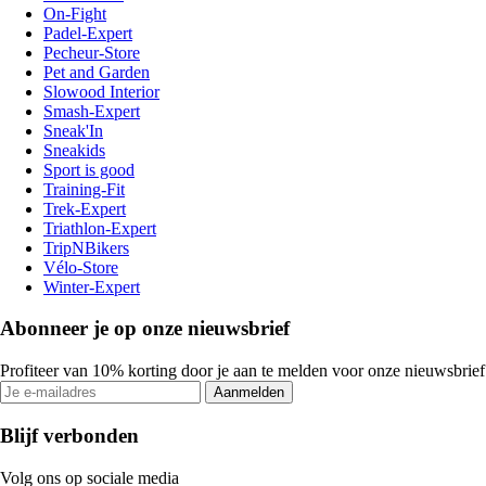
On-Fight
Padel-Expert
Pecheur-Store
Pet and Garden
Slowood Interior
Smash-Expert
Sneak'In
Sneakids
Sport is good
Training-Fit
Trek-Expert
Triathlon-Expert
TripNBikers
Vélo-Store
Winter-Expert
Abonneer je op onze nieuwsbrief
Profiteer van 10% korting door je aan te melden voor onze nieuwsbrief
Aanmelden
Blijf verbonden
Volg ons op sociale media