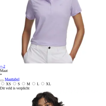
+-2
Maat
*
Maattabel
XS
S
M
L
XL
Dit veld is verplicht