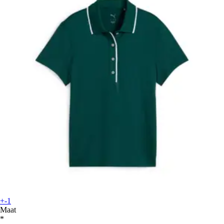
+-1
Maat
*