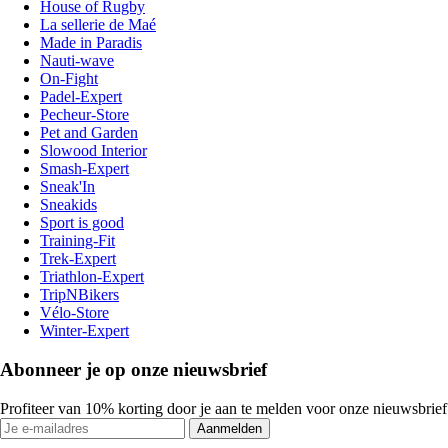
House of Rugby
La sellerie de Maé
Made in Paradis
Nauti-wave
On-Fight
Padel-Expert
Pecheur-Store
Pet and Garden
Slowood Interior
Smash-Expert
Sneak'In
Sneakids
Sport is good
Training-Fit
Trek-Expert
Triathlon-Expert
TripNBikers
Vélo-Store
Winter-Expert
Abonneer je op onze nieuwsbrief
Profiteer van 10% korting door je aan te melden voor onze nieuwsbrief
Aanmelden