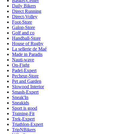
Basket-Center
Daily Bikers
Direct Running
Direct-Volley
Foot-Store
Galop-Store
Golf and co
Handball-Store
House of Rugby
La sellerie de Maé
Made in Paradis
Nauti-wave
On-Fight
Padel-Expert
Pecheur-Store
Pet and Garden
Slowood Interior
Smash-Expert
Sneak'In
Sneakids
Sport is good
Training-Fit
Trek-Expert
Triathlon-Expert
TripNBikers