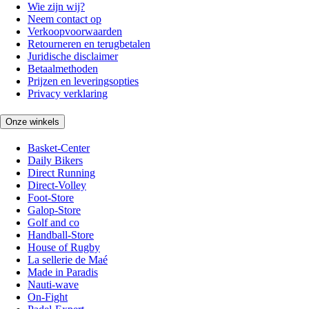
Wie zijn wij?
Neem contact op
Verkoopvoorwaarden
Retourneren en terugbetalen
Juridische disclaimer
Betaalmethoden
Prijzen en leveringsopties
Privacy verklaring
Onze winkels
Basket-Center
Daily Bikers
Direct Running
Direct-Volley
Foot-Store
Galop-Store
Golf and co
Handball-Store
House of Rugby
La sellerie de Maé
Made in Paradis
Nauti-wave
On-Fight