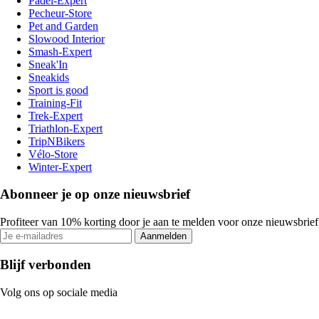
Padel-Expert
Pecheur-Store
Pet and Garden
Slowood Interior
Smash-Expert
Sneak'In
Sneakids
Sport is good
Training-Fit
Trek-Expert
Triathlon-Expert
TripNBikers
Vélo-Store
Winter-Expert
Abonneer je op onze nieuwsbrief
Profiteer van 10% korting door je aan te melden voor onze nieuwsbrief
Aanmelden
Blijf verbonden
Volg ons op sociale media