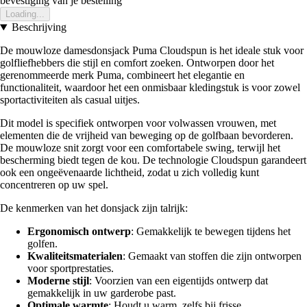
bevestiging van je bestelling
Loading...
Beschrijving
De mouwloze damesdonsjack Puma Cloudspun is het ideale stuk voor
golfliefhebbers die stijl en comfort zoeken. Ontworpen door het
gerenommeerde merk Puma, combineert het elegantie en
functionaliteit, waardoor het een onmisbaar kledingstuk is voor zowel
sportactiviteiten als casual uitjes.
Dit model is specifiek ontworpen voor volwassen vrouwen, met
elementen die de vrijheid van beweging op de golfbaan bevorderen.
De mouwloze snit zorgt voor een comfortabele swing, terwijl het
bescherming biedt tegen de kou. De technologie Cloudspun garandeert
ook een ongeëvenaarde lichtheid, zodat u zich volledig kunt
concentreren op uw spel.
De kenmerken van het donsjack zijn talrijk:
Ergonomisch ontwerp
: Gemakkelijk te bewegen tijdens het
golfen.
Kwaliteitsmaterialen
: Gemaakt van stoffen die zijn ontworpen
voor sportprestaties.
Moderne stijl
: Voorzien van een eigentijds ontwerp dat
gemakkelijk in uw garderobe past.
Optimale warmte
: Houdt u warm, zelfs bij frisse