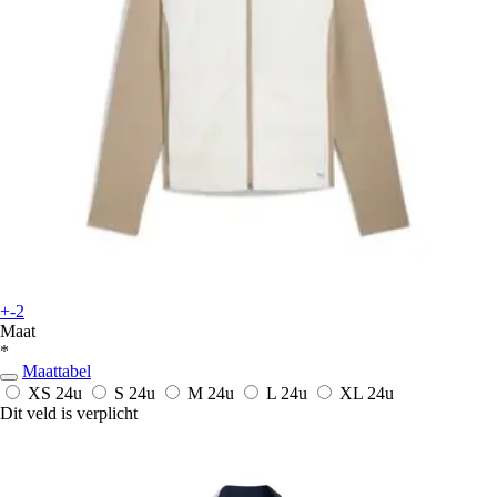
+-2
Maat
*
Maattabel
XS
24u
S
24u
M
24u
L
24u
XL
24u
Dit veld is verplicht