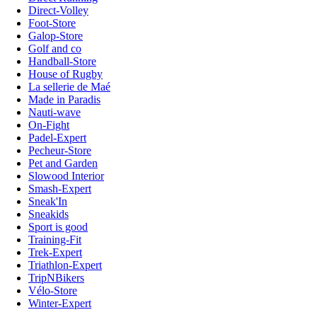
Direct-Volley
Foot-Store
Galop-Store
Golf and co
Handball-Store
House of Rugby
La sellerie de Maé
Made in Paradis
Nauti-wave
On-Fight
Padel-Expert
Pecheur-Store
Pet and Garden
Slowood Interior
Smash-Expert
Sneak'In
Sneakids
Sport is good
Training-Fit
Trek-Expert
Triathlon-Expert
TripNBikers
Vélo-Store
Winter-Expert